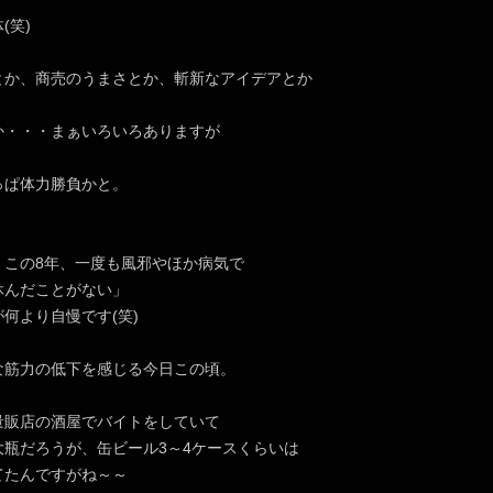
(笑)
とか、商売のうまさとか、斬新なアイデアとか
か・・・まぁいろいろありますが
っぱ体力勝負かと。
、この8年、一度も風邪やほか病気で
休んだことがない」
何より自慢です(笑)
な筋力の低下を感じる今日この頃。
量販店の酒屋でバイトをしていて
大瓶だろうが、缶ビール3～4ケースくらいは
てたんですがね～～