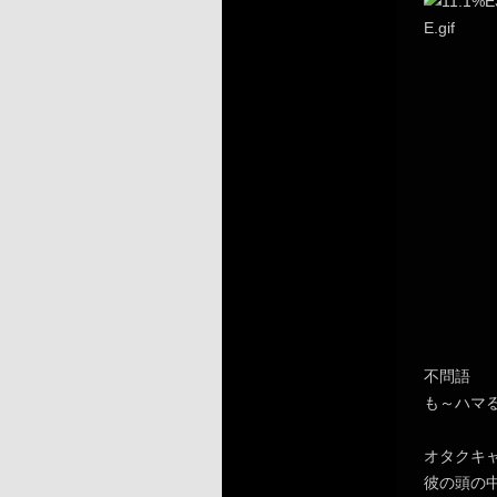
不問語
も～ハマる
オタクキ
彼の頭の