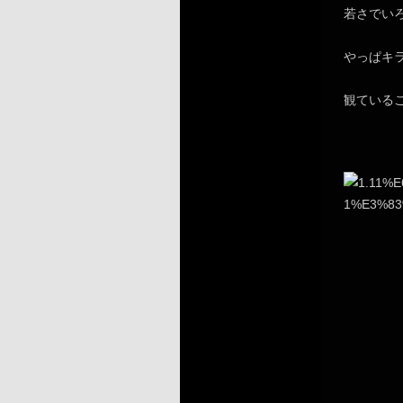
若さでい
やっぱキ
観ている