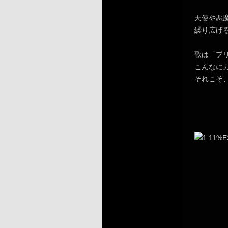
天使や悪
繰り広げ
歌は「プ
こんなに
それこそ