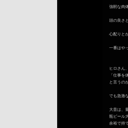
強靭な肉体
頭の良さ
心配りと
一番はや
ヒロさん
「仕事を
と言うのが
でも急激
大昔は、
瓶ビール
余裕で持