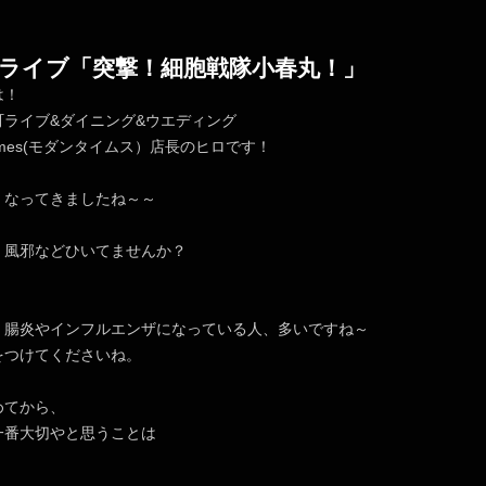
ライブ「突撃！細胞戦隊小春丸！」
は！
町ライブ&ダイニング&ウエディング
nTimes(モダンタイムス）店長のヒロです！
くなってきましたね～～
、風邪などひいてませんか？
、腸炎やインフルエンザになっている人、多いですね～
をつけてくださいね。
めてから、
一番大切やと思うことは