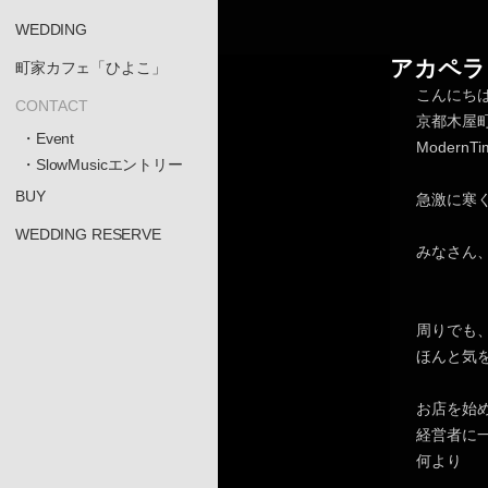
WEDDING
アカペラ
町家カフェ「ひよこ」
こんにち
CONTACT
京都木屋
・Event
Moder
・SlowMusicエントリー
BUY
急激に寒
WEDDING RESERVE
みなさん
周りでも
ほんと気
お店を始
経営者に
何より