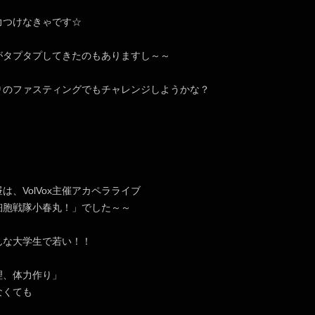
力つけなきゃです☆
がタプタプしてきたのもありますし～～
りのファスティングでもチャレンジしようかな？
は、VolVox主催アカペラライブ
細胞戦隊小春丸！」でした～～
んな大学生で若い！！
理、体力作り」
なくても