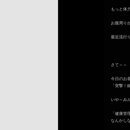
もっと体
お腹周り
最近流行
さて～～
今日のお昼
「突撃！
いや～み
「健康管
なんかし