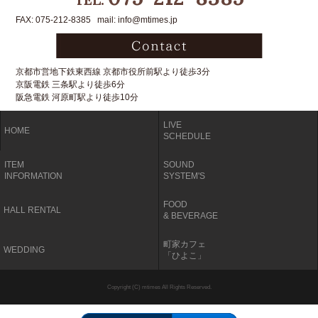
FAX: 075-212-8385 mail: info@mtimes.jp
京都市営地下鉄東西線 京都市役所前駅より徒歩3分
京阪電鉄 三条駅より徒歩6分
阪急電鉄 河原町駅より徒歩10分
LIVE
HOME
SCHEDULE
ITEM
SOUND
INFORMATION
SYSTEM'S
FOOD
HALL RENTAL
& BEVERAGE
町家カフェ
WEDDING
「ひよこ」
Copyright (C) mtimes All Rights Reserved.