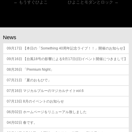
投
←
もうすぐひよこ
ひよことモダンとロック
→
稿
ナ
ビ
ゲ
News
ー
09月17日
シ
【本日の「Something 40周年記念ライブ！！」開催のお知らせ】
ョ
09月16日
【台風18号の影響による9月17日(日)イベント開催につきまして】
ン
08月26日
「Premium Night」
07月21日
「夏のおもひで」
07月16日
マジカルブルーのマジカルナイトvol.6
07月13日
8月のイベントのお知らせ
06月02日
ホームページをリニューアル致しました
04月02日
春です。