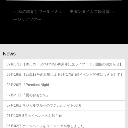
投
←
秋の味覚とワールドミュ
モダンタイムス軽音部
→
稿
ージックツアー
ナ
ビ
ゲ
ー
News
シ
09月17日
ョ
【本日の「Something 40周年記念ライブ！！」開催のお知らせ】
ン
09月16日
【台風18号の影響による9月17日(日)イベント開催につきまして】
08月26日
「Premium Night」
07月21日
「夏のおもひで」
07月16日
マジカルブルーのマジカルナイトvol.6
07月13日
8月のイベントのお知らせ
06月02日
ホームページをリニューアル致しました