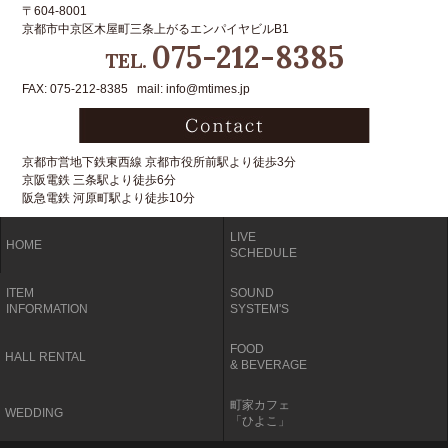
〒604-8001
京都市中京区木屋町三条上がるエンパイヤビルB1
075-212-8385
TEL.
FAX: 075-212-8385 mail: info@mtimes.jp
京都市営地下鉄東西線 京都市役所前駅より徒歩3分
京阪電鉄 三条駅より徒歩6分
阪急電鉄 河原町駅より徒歩10分
LIVE
HOME
SCHEDULE
ITEM
SOUND
INFORMATION
SYSTEM'S
FOOD
HALL RENTAL
& BEVERAGE
町家カフェ
WEDDING
「ひよこ」