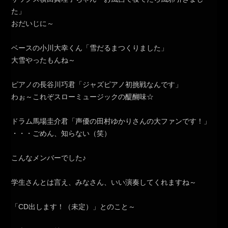
た」
おだいじに～
ベースの小川大幸くん「雪だるまつくりました」
大雪やったもんね～
ピアノの長谷川巧君「ジャズピアノ初挑戦なんです」
わぉ～これぞスローミュージックの醍醐味☆
ドラム馬場圭介君「声優の田村ゆかりさんの大ファンです！」
・・・ごめん、知らない（笑）
こんなメンバーでした♪
学生さんとは言え、みなさん、いい演奏してくれますね～
「CD出します！（未定）」とのこと～