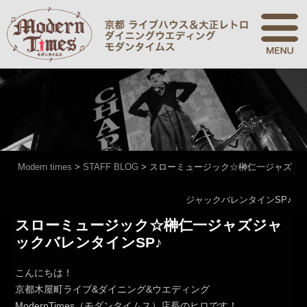
Modern times
>
STAFF BLOG
>
スローミュージック☆榊仁一ジャズ
ジャックバレンタインSP♪
スローミュージック☆榊仁一ジャズジャ
ックバレンタインSP♪
こんにちは！
京都木屋町ライブ&ダイニング&ウエディング
ModernTimes（モダンタイムス）店長のヒロです！