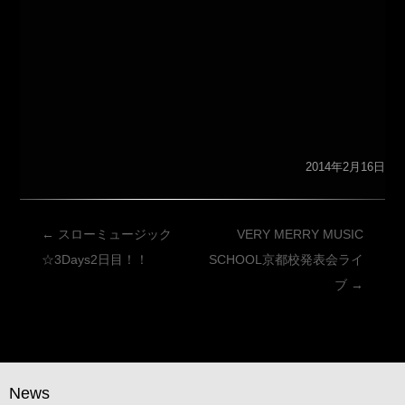
2014年2月16日
投
←
スローミュージック
VERY MERRY MUSIC
稿
☆3Days2日目！！
SCHOOL京都校発表会ライ
ナ
ブ
→
ビ
ゲ
ー
シ
News