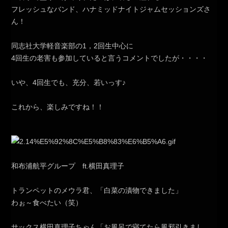
フレッシュなバンド、ハナミッドナイトジャムセッションズさ
ん！
同志社大学軽音楽部の1，2回生中心に
4回生の老害も参加していると言うコメントでしたが・・・・
いや、4回生でも、充分、若いっす♪
これから、楽しみですね！！
和布浦航平グループ ft.横田真理子
トランペットのメウラ君、「白菜の漬物できました」
わぉ～食べたい（笑）
サックス横田真理子ちゃん「お風呂で寝てたら風邪引きまし