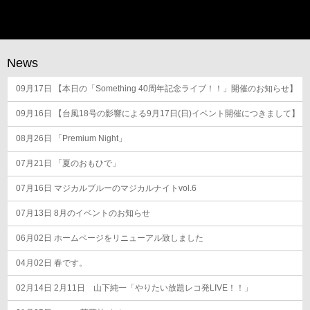
ビ
ゲ
ー
News
シ
09月17日
ョ
【本日の「Something 40周年記念ライブ！！」開催のお知らせ】
ン
09月16日
【台風18号の影響による9月17日(日)イベント開催につきまして】
08月26日
「Premium Night」
07月21日
「夏のおもひで」
07月16日
マジカルブルーのマジカルナイトvol.6
07月13日
8月のイベントのお知らせ
06月02日
ホームページをリニューアル致しました
04月02日
春です。
02月14日
2月11日 山下純一「やりたい放題レコ発LIVE！！」