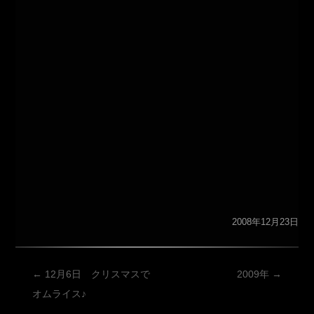
2008年12月23日
投
←
12月6日 クリスマスで
2009年
→
稿
オムライス♪
ナ