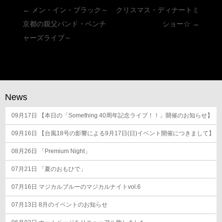
投
←
メン・イン・ブラック～
クリスマス・ディナートミ
稿
京都の親父バンド・ベンチ
ショー☆
→
ナ
ャーズライブ～
ビ
ゲ
ー
シ
News
ョ
09月17日
ン
【本日の「Something 40周年記念ライブ！！」開催のお知らせ】
09月16日
【台風18号の影響による9月17日(日)イベント開催につきまして】
08月26日
「Premium Night」
07月21日
「夏のおもひで」
07月16日
マジカルブルーのマジカルナイトvol.6
07月13日
8月のイベントのお知らせ