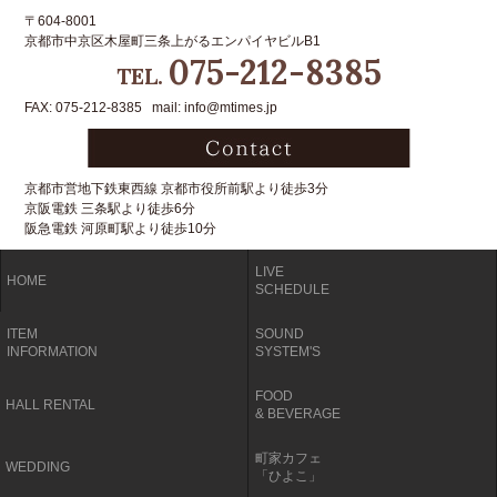
〒604-8001
京都市中京区木屋町三条上がるエンパイヤビルB1
075-212-8385
TEL.
FAX: 075-212-8385 mail: info@mtimes.jp
京都市営地下鉄東西線 京都市役所前駅より徒歩3分
京阪電鉄 三条駅より徒歩6分
阪急電鉄 河原町駅より徒歩10分
LIVE
HOME
SCHEDULE
ITEM
SOUND
INFORMATION
SYSTEM'S
FOOD
HALL RENTAL
& BEVERAGE
町家カフェ
WEDDING
「ひよこ」