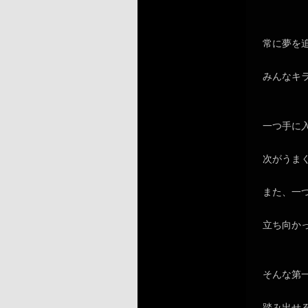
常に夢を
みんなキ
一つ手に
次がうま
また、一
立ち向か
そんな第
踏み出せ