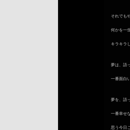
それでも
何かを一
キラキラ
夢は、語
一番面白
夢を、語
一番幸せ
思う今日