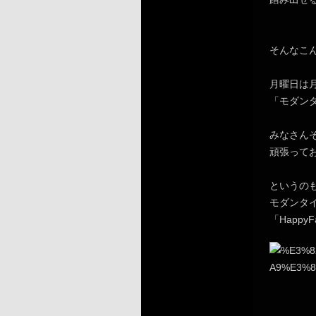
そんなこ
月曜日は
「モダン
みなさん
頑張って
というの
モダンタ
「HappyF