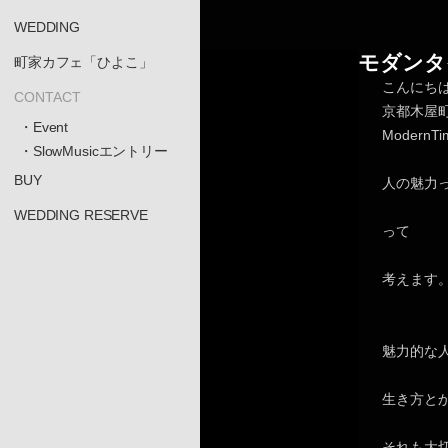
WEDDING
モダンタ
町家カフェ「ひよこ」
こんにち
CONTACT
京都木屋
・Event
Moder
・SlowMusicエントリー
BUY
人の魅力
WEDDING RESERVE
って
考えます
魅力的な
生き方と
それも大