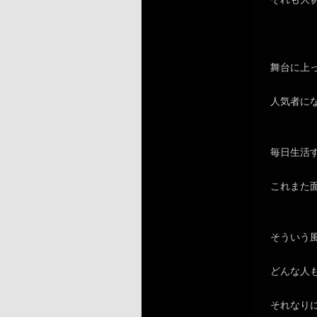
舞台に上
人気者に
毎日生活
これまた
そういう
どんな人
それなり