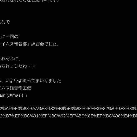
んなで
月に一回の
タイムス軽音部」練習会でした。
それぞれに、
おられましたね～～
も、いよいよ迫ってまいりました
イムス軽音部主催
amilyXmas！」