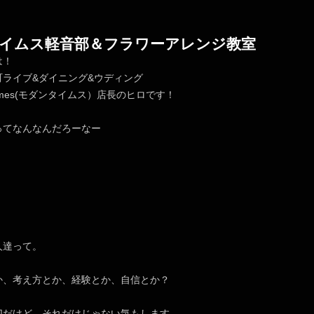
イムス軽音部＆フラワーアレンジ教室
は！
町ライブ&ダイニング&ウディング
nTimes(モダンタイムス）店長のヒロです！
ってなんなんだろーなー
。
人達って。
か、考え方とか、経験とか、自信とか？
切だけど、それだけじゃない気もします。