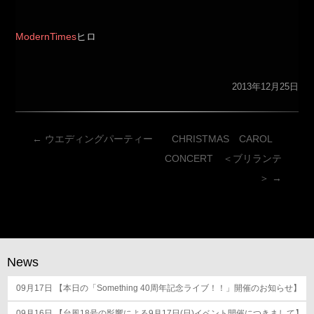
ModernTimes
ヒロ
2013年12月25日
投
←
ウエディングパーティー
CHRISTMAS CAROL
稿
CONCERT ＜ブリランテ
ナ
＞
→
ビ
ゲ
ー
シ
News
ョ
09月17日
ン
【本日の「Something 40周年記念ライブ！！」開催のお知らせ】
09月16日
【台風18号の影響による9月17日(日)イベント開催につきまして】