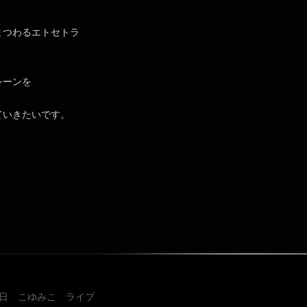
まつわるエトセトラ
シーンを
ていきたいです。
投稿ナビゲ
2日 こゆみこ ライブ