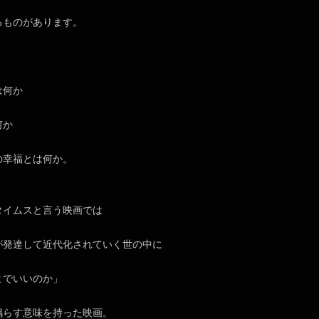
るものがあります。
は何か
何か
の幸福とは何か。
タイムスと言う映画では
が発達して近代化されていく世の中に
までいいのか」
鳴らす意味を持った映画。