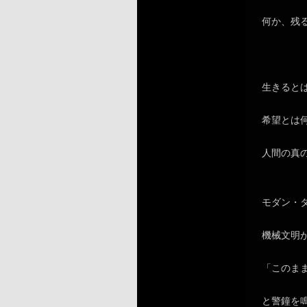
何か、残
生きると
希望とは
人間の真
モダン・
機械文明
「このま
と警鐘を