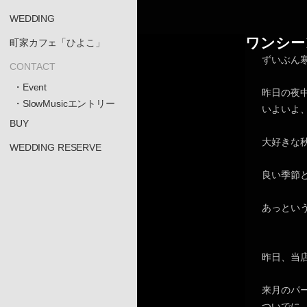
WEDDING
ワンシー
町家カフェ「ひよこ」
ずいぶん
CONTACT
・Event
昨日の夜
・SlowMusicエントリー
いよいよ
BUY
大好きな
WEDDING RESERVE
良い季節
あっとい
昨日、当店
来月のパ
ついでに