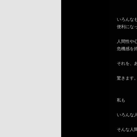
いろんな
便利にな
人間性や
危機感を
それを、
驚きます
私も
いろんな
そんな人