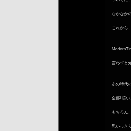
なかなか
これから
Modern
言わずと
あの時代
全部｢笑
もちろん
思いっき