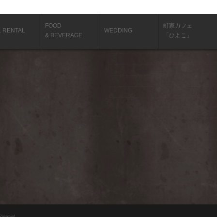
FOOD
町家カフェ
L RENTAL
WEDDING
& BEVERAGE
「ひよこ」
 Reserved.