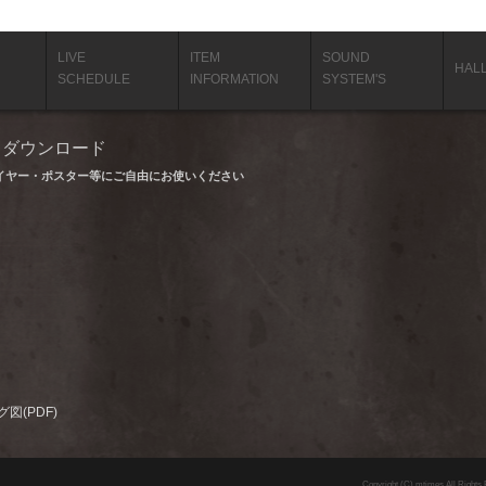
LIVE
ITEM
SOUND
HAL
SCHEDULE
INFORMATION
SYSTEM'S
タ ダウンロード
イヤー・ポスター等にご自由にお使いください
図(PDF)
Copyright (C) mtimes All Rights