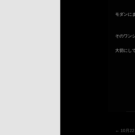
モダンに
そのワン
大切にし
←
10月2