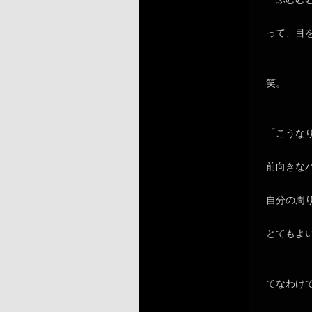
って、目
笑。
「こうな
前向きな
自分の周
とてもよ
てなわけ