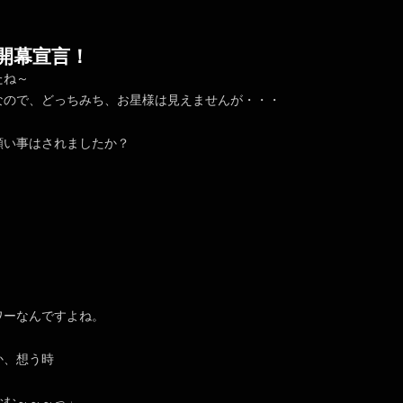
開幕宣言！
たね～
なので、どっちみち、お星様は見えませんが・・・
願い事はされましたか？
ワーなんですよね。
か、想う時
むむ～～～っ」