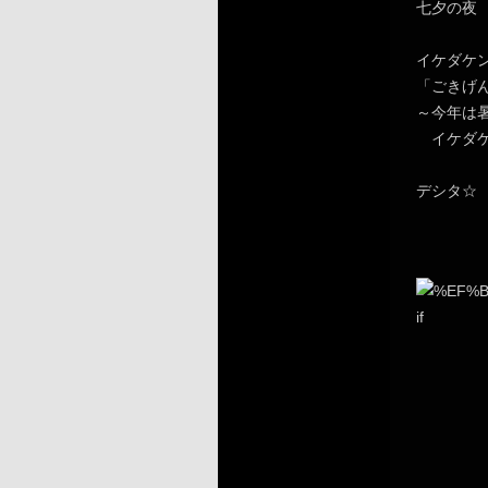
七夕の夜
イケダケ
「ごきげんM
～今年は
イケダケン
デシタ☆