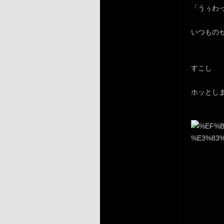
「うぅわ
いつもの
すこし
ホッとし