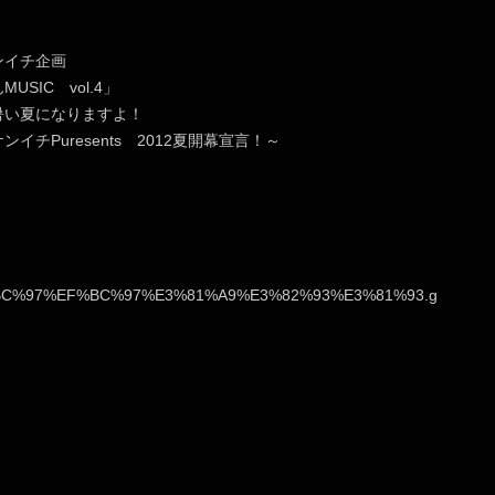
ンイチ企画
USIC vol.4」
暑い夏になりますよ！
イチPuresents 2012夏開幕宣言！～