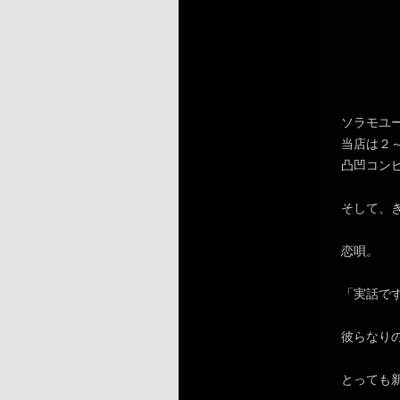
ソラモユ
当店は２
凸凹コン
そして、
恋唄。
「実話で
彼らなり
とっても