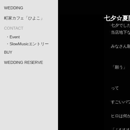
WEDDING
七夕☆夏
町家カフェ「ひよこ」
七夕でし
CONTACT
当店地下
・Event
・SlowMusicエントリー
みなさん
BUY
WEDDING RESERVE
「願う」
って
すごいパ
ヒロは何
「ふむむ