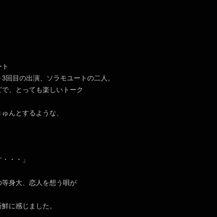
ート
～3回目の出演、ソラモユートの二人。
ビで、とっても楽しいトーク
きゅんとするような、
す・・・」
の等身大、恋人を想う唄が
新鮮に感じました。