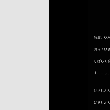
急遽、O.
おぅ！ひ
しばらく
すこ～し
ひさしぶ
ひさしぶ