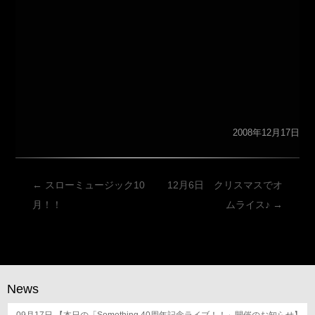
2008年12月17日
投
←
スローミュージック10
12月6日 クリスマスでオ
稿
月！！
ムライス♪
→
ナ
ビ
ゲ
ー
News
シ