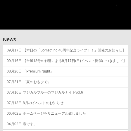
ナ
→
ビ
ゲ
ー
シ
News
ョ
09月17日
ン
【本日の「Something 40周年記念ライブ！！」開催のお知らせ】
09月16日
【台風18号の影響による9月17日(日)イベント開催につきまして】
08月26日
「Premium Night」
07月21日
「夏のおもひで」
07月16日
マジカルブルーのマジカルナイトvol.6
07月13日
8月のイベントのお知らせ
06月02日
ホームページをリニューアル致しました
04月02日
春です。