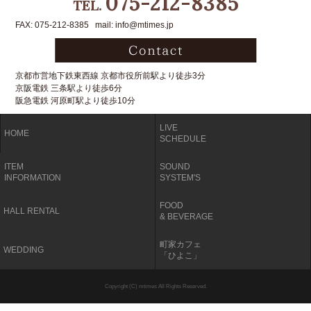
075-212-8385
TEL.
FAX: 075-212-8385 mail: info@mtimes.jp
京都市営地下鉄東西線 京都市役所前駅より徒歩3分
京阪電鉄 三条駅より徒歩6分
阪急電鉄 河原町駅より徒歩10分
LIVE
HOME
SCHEDULE
ITEM
SOUND
INFORMATION
SYSTEM'S
FOOD
HALL RENTAL
& BEVERAGE
町家カフェ
WEDDING
「ひよこ」
Copyright (C) mtimes All Rights Reserved.