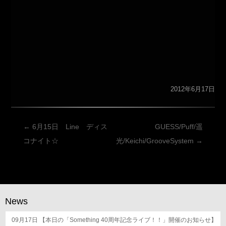
2012年6月17日
投
←
6月15日 Line ディス
GUESS/Puff/遥
稿
コナイト☆
光/Keichi/GrooveSystem
→
ナ
ビ
ゲ
ー
News
シ
09月17日
ョ
【本日の「Something 40周年記念ライブ！！」開催のお知らせ】