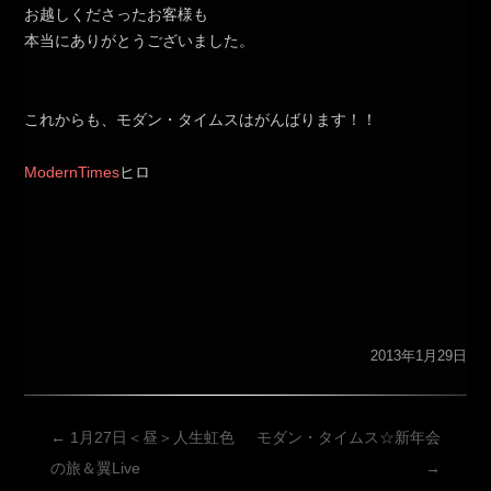
お越しくださったお客様も
本当にありがとうございました。
これからも、モダン・タイムスはがんばります！！
ModernTimes
ヒロ
2013年1月29日
投
←
1月27日＜昼＞人生虹色
モダン・タイムス☆新年会
稿
の旅＆翼Live
→