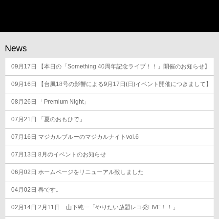
ナ
ビ
ゲ
ー
News
シ
09月17日
ョ
【本日の「Something 40周年記念ライブ！！」開催のお知らせ】
ン
09月16日
【台風18号の影響による9月17日(日)イベント開催につきまして】
08月26日
「Premium Night」
07月21日
「夏のおもひで」
07月16日
マジカルブルーのマジカルナイトvol.6
07月13日
8月のイベントのお知らせ
06月02日
ホームページをリニューアル致しました
04月02日
春です。
02月14日
2月11日 山下純一「やりたい放題レコ発LIVE！！」