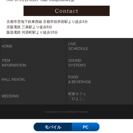
FAX: 075-212-8385 mail: info@mtimes.jp
京都市営地下鉄東西線 京都市役所前駅より徒歩3分
京阪電鉄 三条駅より徒歩6分
阪急電鉄 河原町駅より徒歩10分
LIVE
HOME
SCHEDULE
ITEM
SOUND
INFORMATION
SYSTEM'S
FOOD
HALL RENTAL
& BEVERAGE
町家カフェ
WEDDING
「ひよこ」
Copyright (C) mtimes All Rights Reserved.
モバイル
PC