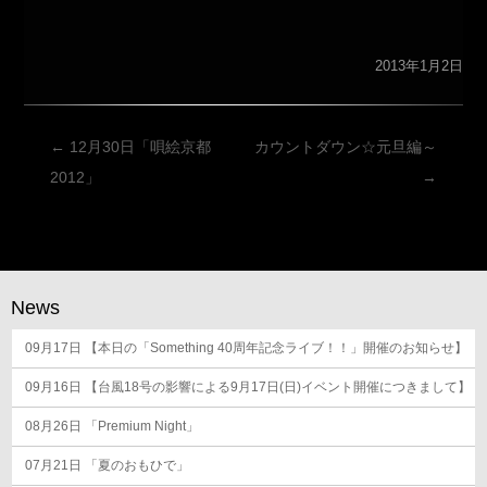
2013年1月2日
投
←
12月30日「唄絵京都
カウントダウン☆元旦編～
稿
2012」
→
ナ
ビ
ゲ
ー
News
シ
09月17日
ョ
【本日の「Something 40周年記念ライブ！！」開催のお知らせ】
ン
09月16日
【台風18号の影響による9月17日(日)イベント開催につきまして】
08月26日
「Premium Night」
07月21日
「夏のおもひで」