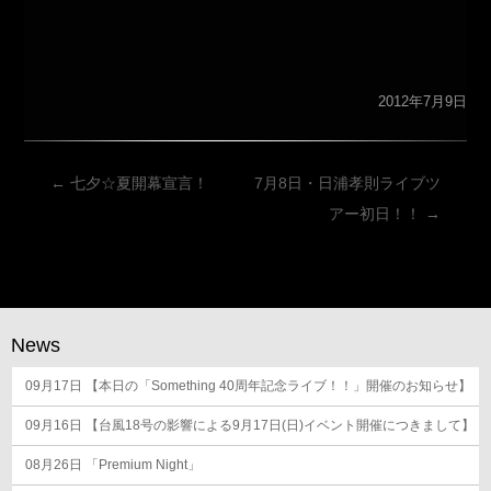
2012年7月9日
投
←
七夕☆夏開幕宣言！
7月8日・日浦孝則ライブツ
稿
アー初日！！
→
ナ
ビ
ゲ
ー
News
シ
09月17日
ョ
【本日の「Something 40周年記念ライブ！！」開催のお知らせ】
ン
09月16日
【台風18号の影響による9月17日(日)イベント開催につきまして】
08月26日
「Premium Night」