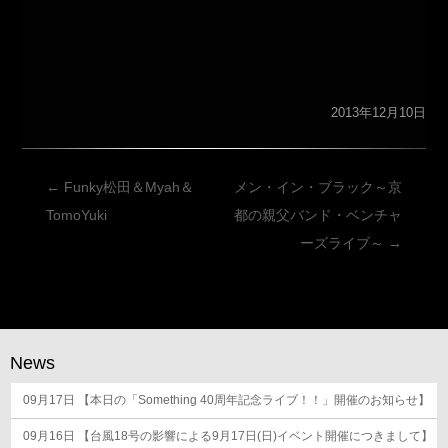
2013年12月10日
投
←
Funky松田＆Myah＆
メン・イン・ブラック～京
稿
TomoYuki
都の親父バンド・ベンチャ
ナ
ーズライブ～
→
ビ
ゲ
ー
シ
News
ョ
09月17日
ン
【本日の「Something 40周年記念ライブ！！」開催のお知らせ】
09月16日
【台風18号の影響による9月17日(日)イベント開催につきまして】