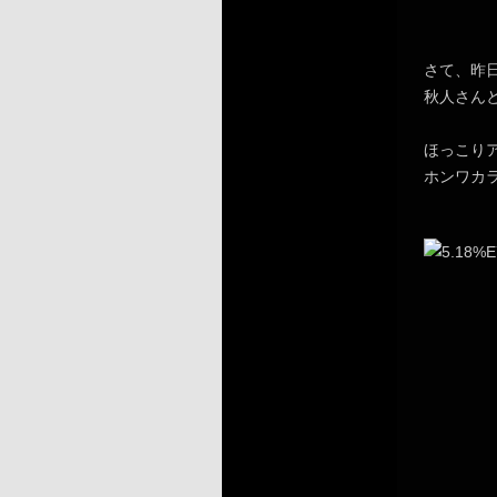
さて、昨日は
秋人さん
ほっこり
ホンワカ