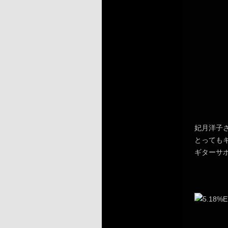
妃月洋子
とっても
ギターサ