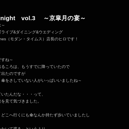
l night vol.3 ～京皐月の宴～
は～
町ライブ&ダイニング&ウエディング
nTimes（モダン・タイムス）店長のヒロです！
ですね～
出るころは、もうすでに降っていたので
て出たのですが
、傘をさしていない人がいっぱいいましたね～
ていたんだな・・・って、
達を見て気づきました。
、どこへ行くにも傘なんか持たず歩いていましたし
たたいて渡る」というより