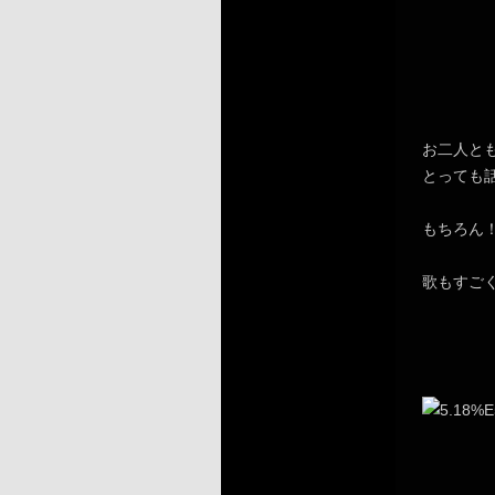
お二人と
とっても
もちろん
歌もすご