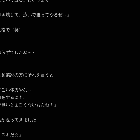
叩き壊して、泳いで渡ってやるぜ～』
性格で（笑）
知らずでしたね～～
の起業家の方にそれを言うと
すごい体力やな～
をするにも、
無いと面白くないもんね！」
葉が返ってきました
、スキだ☆』