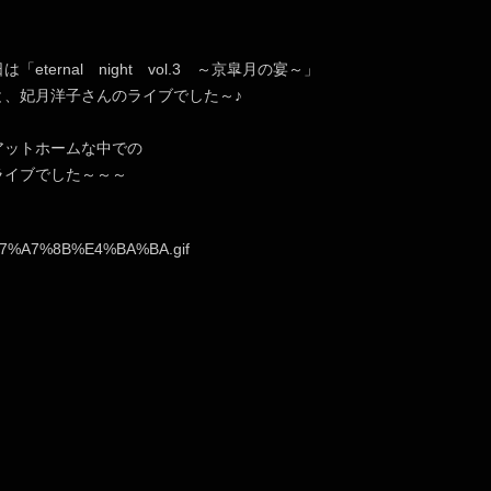
「eternal night vol.3 ～京皐月の宴～」
と、妃月洋子さんのライブでした～♪
アットホームな中での
ライブでした～～～