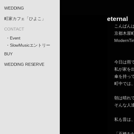
WEDDING
eterna
町家カフェ「ひよこ」
こんばん
CONTACT
京都木屋
・Event
Moder
・SlowMusicエントリー
BUY
今日は雨
WEDDING RESERVE
私が家を
傘を持っ
町中では
朝は晴れ
そんな人
私も昔は
「石橋を