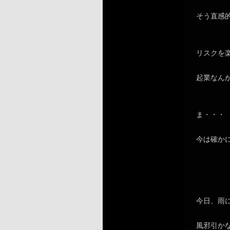
そう直感
リスクを
起業なん
ま・・・
今は確か
今日、雨
風邪引か