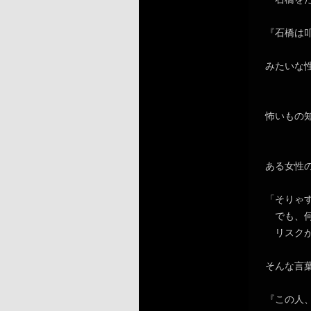
『石橋は
みたいな
怖いもの
ある女性
「そりゃ
でも、何
リスクが
そんな言
『この人