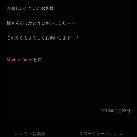
お越しいただいたお客様
皆さんありがとうございました～～
これからもよろしくお願いします！！
ModernTimes
ヒロ
2013年11月28日
投
←
ルモン音楽隊
スローミュージック
→