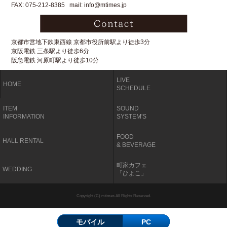
FAX: 075-212-8385 mail: info@mtimes.jp
京都市営地下鉄東西線 京都市役所前駅より徒歩3分
京阪電鉄 三条駅より徒歩6分
阪急電鉄 河原町駅より徒歩10分
LIVE
HOME
SCHEDULE
ITEM
SOUND
INFORMATION
SYSTEM'S
FOOD
HALL RENTAL
& BEVERAGE
町家カフェ
WEDDING
「ひよこ」
Copyright (C) mtimes All Rights Reserved.
モバイル
PC