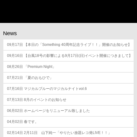
稿
ナ
ビ
ゲ
News
ー
09月17日
シ
【本日の「Something 40周年記念ライブ！！」開催のお知らせ】
ョ
09月16日
【台風18号の影響による9月17日(日)イベント開催につきまして】
ン
08月26日
「Premium Night」
07月21日
「夏のおもひで」
07月16日
マジカルブルーのマジカルナイトvol.6
07月13日
8月のイベントのお知らせ
06月02日
ホームページをリニューアル致しました
04月02日
春です。
02月14日
2月11日 山下純一「やりたい放題レコ発LIVE！！」