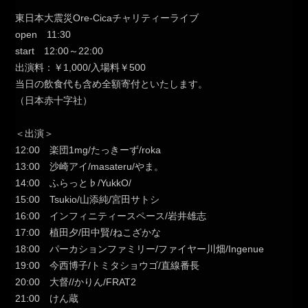
東日本大震災Ore-Cicaチャリティーライブ
open 11:30
start 12:00～22:00
出演料：￥1,000/入場料￥500
当日の飲食代も含め全額寄付といたします。
（日本赤十字社）
＜出演＞
12:00 楽団1mg/たっきーず/roka
13:00 沙崎アイ/masateru/やま。
14:00 ふらっと♭/YukkO/
15:00 Tsukio/山添純/宮田サトシ
16:00 インフィニティースペース/岩井雄志
17:00 植田夕/田中賢/ねこざかな
18:00 パーカションファミリー/ファイヤー川畑/Ingenue
19:00 今西博子/トミタショウゴ/直線番長
20:00 大督//かりん/FRAT2
21:00 けん蔵