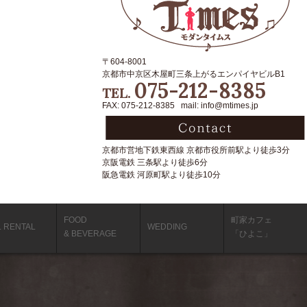
〒604-8001
京都市中京区木屋町三条上がるエンパイヤビルB1
075-212-8385
TEL.
FAX: 075-212-8385 mail: info@mtimes.jp
京都市営地下鉄東西線 京都市役所前駅より徒歩3分
京阪電鉄 三条駅より徒歩6分
阪急電鉄 河原町駅より徒歩10分
FOOD
町家カフェ
L RENTAL
WEDDING
& BEVERAGE
「ひよこ」