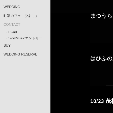
WEDDING
まつうら
町家カフェ「ひよこ」
CONTACT
・Event
・SlowMusicエントリー
BUY
WEDDING RESERVE
はひふのか
10/23 茂