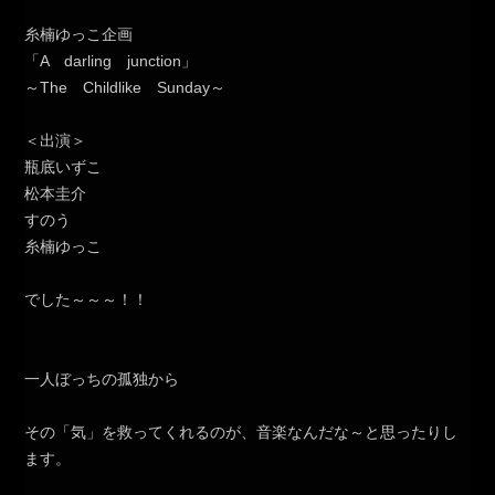
糸楠ゆっこ企画
「A darling junction」
～The Childlike Sunday～
＜出演＞
瓶底いずこ
松本圭介
すのう
糸楠ゆっこ
でした～～～！！
一人ぼっちの孤独から
その「気」を救ってくれるのが、音楽なんだな～と思ったりし
ます。