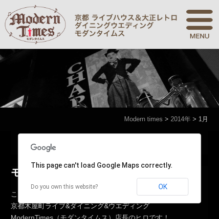
Modern times
>
2014年
>
1月
Modern times
>
2014年
>
1月
This page can't load Google Maps correctly.
モダンタイムス軽音部
OK
Do you own this website?
こんばんは～～
京都木屋町ライブ&ダイニング&ウエディング
ModernTimes（モダンタイムス）店長のヒロです！