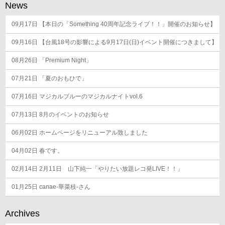
ゲ
News
ー
シ
09月17日
【本日の「Something 40周年記念ライブ！！」開催のお知らせ】
ョ
09月16日
【台風18号の影響による9月17日(日)イベント開催につきまして】
ン
08月26日
「Premium Night」
07月21日
「夏のおもひで」
07月16日
マジカルブルーのマジカルナイトvol.6
07月13日
8月のイベントのお知らせ
06月02日
ホームページをリニューアル致しました
04月02日
春です。
02月14日
2月11日 山下純一「やりたい放題レコ発LIVE！！」
01月25日
canae-華菜枝-さん
Archives