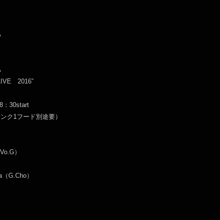
A
A
IVE 2016”
：30start
ドリンク1フード別途要）
（Vo.G）
wa（G.Cho）