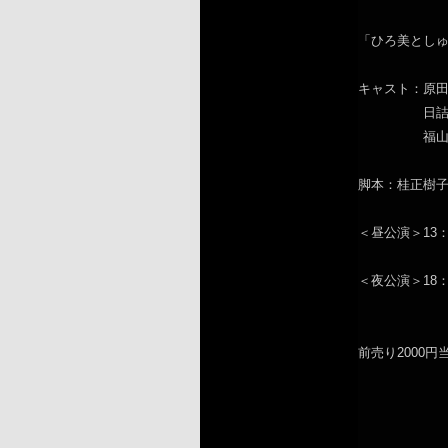
「ひろ美とし
キャスト：原
日詰千栄
福山俊朗
脚本：桂正樹
＜昼公演＞13：15o
＜夜公演＞18：15o
前売り2000円