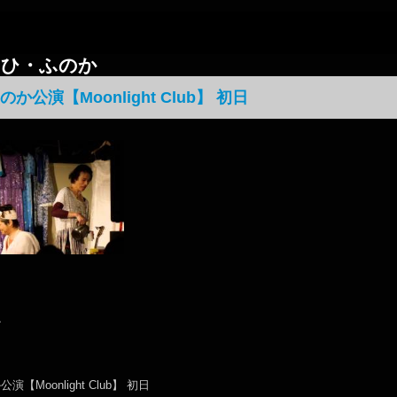
は・ひ・ふのか
か公演【Moonlight Club】 初日
か
【Moonlight Club】 初日