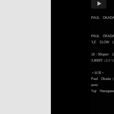
PAUL OKAD
PAUL OKAD
“LE SLOW L
18：00open 18
3,800円（1
＜出演＞
Paul Okada
avec
Yuji Hasega