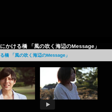
三条にかける橋 「風の吹く海辺のMessage」
る橋 「風の吹く海辺のMessage」