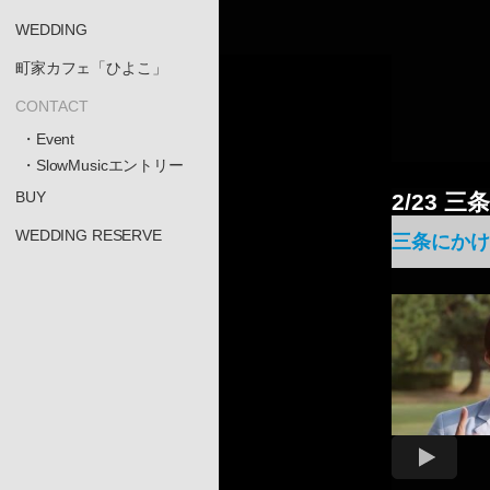
WEDDING
町家カフェ「ひよこ」
CONTACT
・Event
・SlowMusicエントリー
BUY
2/23 
WEDDING RESERVE
三条にかけ