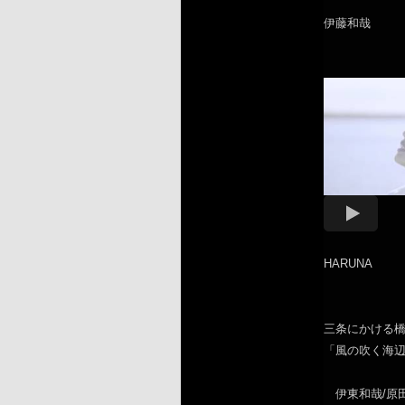
伊藤和哉
HARUNA
三条にかける
「風の吹く海辺の
伊東和哉/原田侑