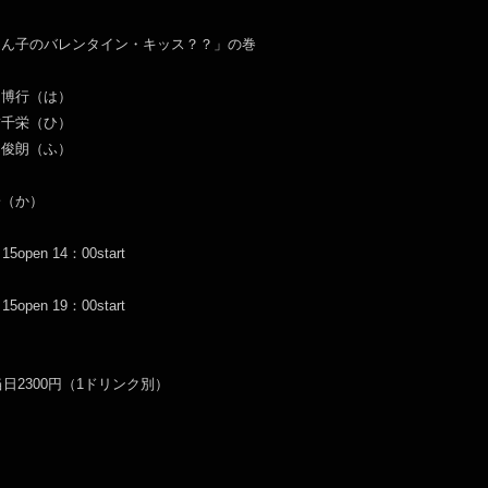
ゅん子のバレンタイン・キッス？？」の巻
田博行（は）
（ひ）
（ふ）
子（か）
pen 14：00start
pen 19：00start
当日2300円（1ドリンク別）