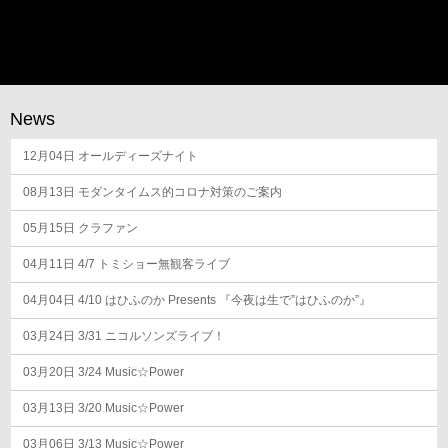
News
12月04日
オールディーズナイト
08月13日
モダンタイムス的コロナ対策のご案内
05月15日
クラファン
04月11日
4/7 トミショー無観客ライブ
04月04日
4/10 はひふのか Presents 『今夜は生で”はひふのか”』
03月24日
3/31 ニコルソンズライブ！
03月20日
3/24 Music☆Power
03月13日
3/20 Music☆Power
03月06日
3/13 Music☆Power