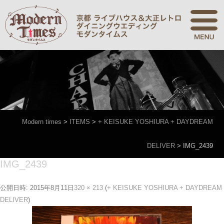
Modern times
>
ITEMS
>
+ KEISUKE YOSHIURA + DAYDREAM
DELIVER
>
IMG_2439
IMG_2439
公開日時:
2015年8月11日
320 × 213
(
+ KEISUKE YOSHIURA + DAYDREAM
DELIVER
)