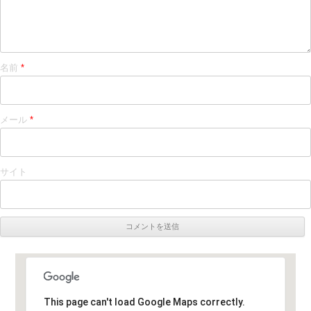
名前
*
メール
*
サイト
This page can't load Google Maps correctly.