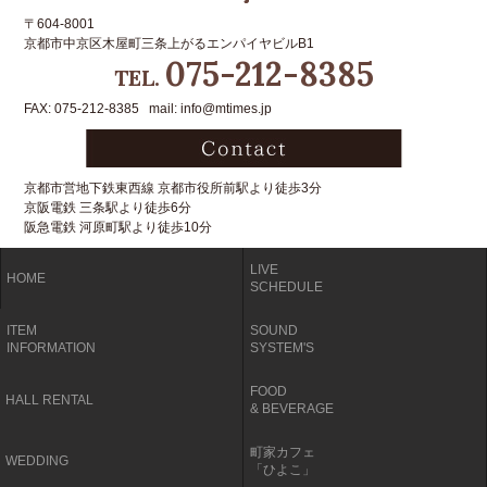
〒604-8001
京都市中京区木屋町三条上がるエンパイヤビルB1
075-212-8385
TEL.
FAX: 075-212-8385 mail: info@mtimes.jp
京都市営地下鉄東西線 京都市役所前駅より徒歩3分
京阪電鉄 三条駅より徒歩6分
阪急電鉄 河原町駅より徒歩10分
LIVE
HOME
SCHEDULE
ITEM
SOUND
INFORMATION
SYSTEM'S
FOOD
HALL RENTAL
& BEVERAGE
町家カフェ
WEDDING
「ひよこ」