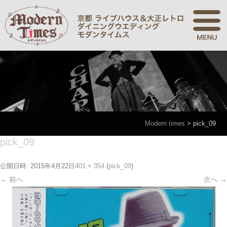
Modern times
>
pick_09
pick_09
公開日時:
2015年4月22日
401 × 354
(
pick_09
)
← 前へ
次へ →