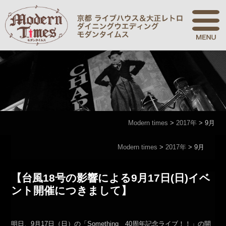
Modern times
>
2017年
>
9月
Modern times
>
2017年
>
9月
【台風18号の影響による9月17日(日)イベ
ント開催につきまして】
明日、9月17日（日）の「Something 40周年記念ライブ！！」の開