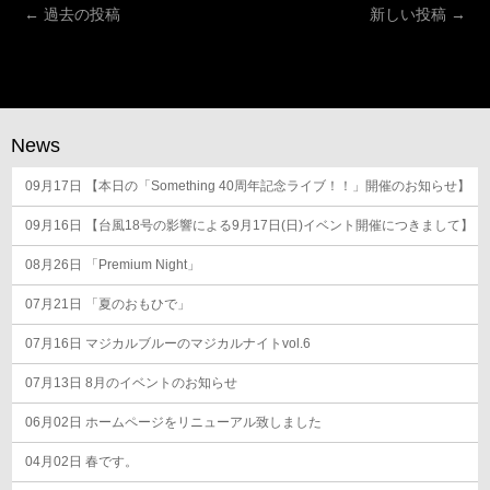
投
←
過去の投稿
新しい投稿
→
稿
ナ
ビ
ゲ
News
ー
シ
09月17日
【本日の「Something 40周年記念ライブ！！」開催のお知らせ】
ョ
09月16日
【台風18号の影響による9月17日(日)イベント開催につきまして】
ン
08月26日
「Premium Night」
07月21日
「夏のおもひで」
07月16日
マジカルブルーのマジカルナイトvol.6
07月13日
8月のイベントのお知らせ
06月02日
ホームページをリニューアル致しました
04月02日
春です。