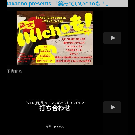
takacho presents 「笑っていいchoも！」
予告動画