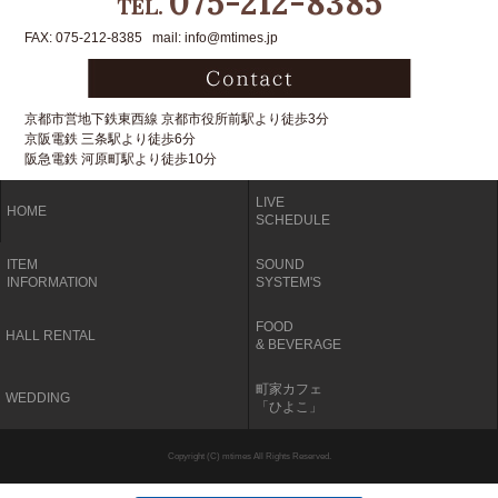
075-212-8385
TEL.
FAX: 075-212-8385 mail: info@mtimes.jp
京都市営地下鉄東西線 京都市役所前駅より徒歩3分
京阪電鉄 三条駅より徒歩6分
阪急電鉄 河原町駅より徒歩10分
LIVE
HOME
SCHEDULE
ITEM
SOUND
INFORMATION
SYSTEM'S
FOOD
HALL RENTAL
& BEVERAGE
町家カフェ
WEDDING
「ひよこ」
Copyright (C) mtimes All Rights Reserved.