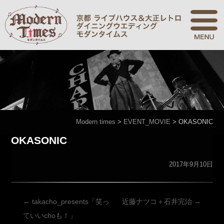
Modern times
>
EVENT_MOVIE
>
OKASONIC
OKASONIC
2017年9月10日
投
←
takacho_presents「笑っ
近藤ナツコ＋石井完治
→
稿
ていいchoも！」