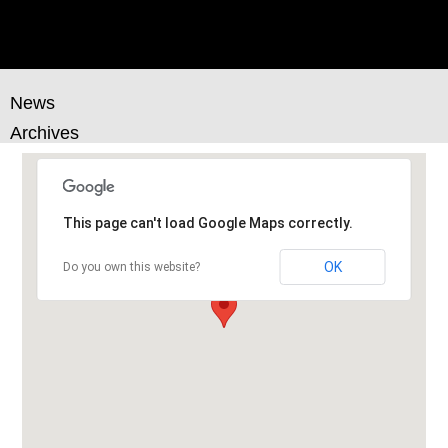
ナ
ビ
ゲ
ー
News
シ
Archives
ョ
ン
This page can't load Google Maps correctly.
OK
Do you own this website?