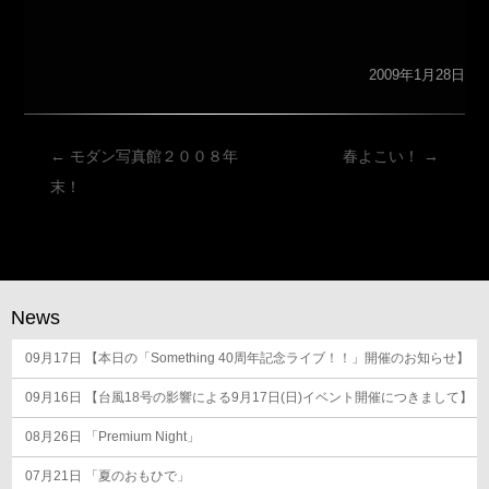
2009年1月28日
投
←
モダン写真館２００８年
春よこい！
→
稿
末！
ナ
ビ
ゲ
ー
News
シ
09月17日
ョ
【本日の「Something 40周年記念ライブ！！」開催のお知らせ】
ン
09月16日
【台風18号の影響による9月17日(日)イベント開催につきまして】
08月26日
「Premium Night」
07月21日
「夏のおもひで」