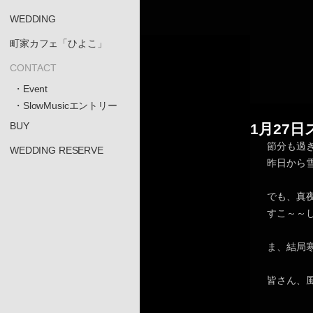
WEDDING
町家カフェ「ひよこ」
CONTACT
・Event
・SlowMusicエントリー
BUY
1月27
節分も過
WEDDING RESERVE
昨日から
でも、真
すこ～～
ま、結局
皆さん、