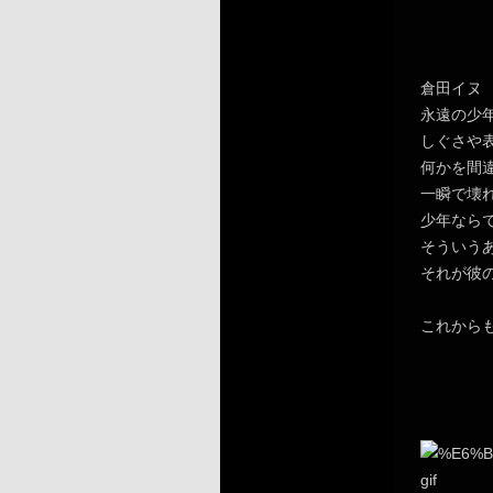
倉田イヌ
永遠の少
しぐさや
何かを間
一瞬で壊
少年なら
そういう
それが彼
これから