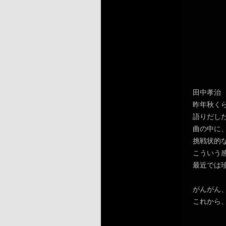
田中孝治
昨年秋く
語りだし
曲の中に
挑戦状的
こういう
最近では
がんがん
これから