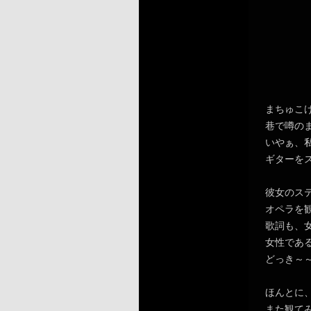
まちゅこ
巷で噂の
いやぁ、
ギターを
彼女のス
オペラを
歌詞も、
女性であ
どっき～
ほんとに
また観て