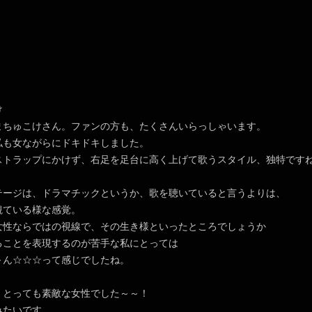
け
まちゅこけさん。ファンの方も、たくさんいらっしゃいます。
私も女ながらにドキドキしました。
ストラップにかけず、右足を足台に高く上げて歌うスタイル、独特です
テージは、ドラマチックというか、歌を聴いていると言うよりは、
観ている様な感覚。
女性ならではの視線で、その生き様といったところでしょうか
ることを表現するのが苦手な私にとっては
～ん☆☆☆って感じでしたね。
、とっても素敵な女性でした～～！
みたいです。