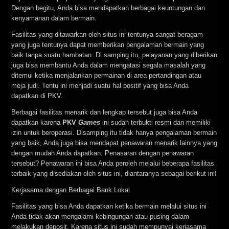
Dengan begitu, Anda bisa mendapatkan berbagai keuntungan dan
kenyamanan dalam bermain.
Fasilitas yang ditawarkan oleh situs ini tentunya sangat beragam
yang juga tentunya dapat memberikan pengalaman bermain yang
baik tanpa suatu hambatan. Di samping itu, pelayanan yang diberikan
juga bisa membantu Anda dalam mengatasi segala masalah yang
ditemui ketika menjalankan permainan di area pertandingan atau
meja judi. Tentu ini menjadi suatu hal positif yang bisa Anda
dapatkan di PKV.
Berbagai fasilitas menarik dan lengkap tersebut juga bisa Anda
dapatkan karena
PKV
Games
ini sudah terbukti resmi dan memiliki
izin untuk beroperasi. Disamping itu tidak hanya pengalaman bermain
yang baik, Anda juga bisa mendapat penawaran menarik lainnya yang
dengan mudah Anda dapatkan. Penasaran dengan penawaran
tersebut? Penawaran ini bisa Anda peroleh melalui beberapa fasilitas
terbaik yang disediakan oleh situs ini, diantaranya sebagai berikut ini!
Kerjasama dengan Berbagai Bank Lokal
Fasilitas yang bisa Anda dapatkan ketika bermain melalui situs ini
Anda tidak akan mengalami kebingungan atau pusing dalam
melakukan deposit. Karena situs ini sudah mempunyai kerjasama