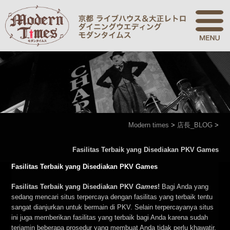
Modern times
>
店長_BLOG
>
Fasilitas Terbaik yang Disediakan PKV Games
Fasilitas Terbaik yang Disediakan PKV Games
Fasilitas Terbaik yang Disediakan PKV
Games
!
Bagi Anda yang
sedang mencari situs terpercaya dengan fasilitas yang terbaik tentu
sangat dianjurkan untuk bermain di PKV. Selain terpercayanya situs
ini juga memberikan fasilitas yang terbaik bagi Anda karena sudah
terjamin beberapa prosedur yang membuat Anda tidak perlu khawatir.