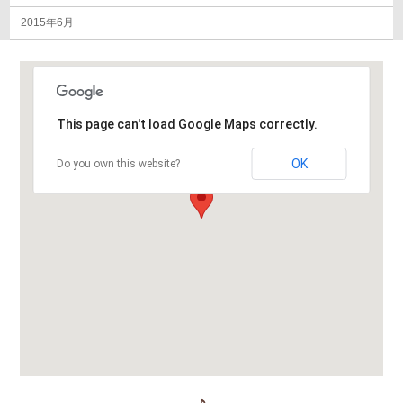
2015年6月
This page can't load Google Maps correctly.
OK
Do you own this website?