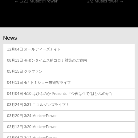
投
←
1/21 Music☆Power
2/2 MusicPower
→
稿
ナ
ビ
ゲ
News
ー
12月04日
シ
オールディーズナイト
ョ
08月13日
モダンタイムス的コロナ対策のご案内
ン
05月15日
クラファン
04月11日
4/7 トミショー無観客ライブ
04月04日
4/10 はひふのか Presents 『今夜は生で”はひふのか”』
03月24日
3/31 ニコルソンズライブ！
03月20日
3/24 Music☆Power
03月13日
3/20 Music☆Power