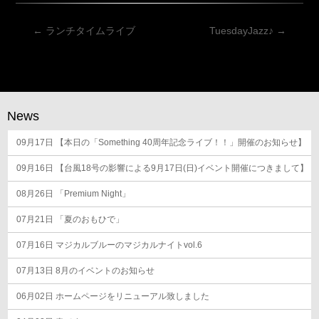
投
←
ランチタイムライブ
TuesdayJazz♪
→
稿
ナ
ビ
ゲ
News
ー
09月17日
シ
【本日の「Something 40周年記念ライブ！！」開催のお知らせ】
ョ
09月16日
【台風18号の影響による9月17日(日)イベント開催につきまして】
ン
08月26日
「Premium Night」
07月21日
「夏のおもひで」
07月16日
マジカルブルーのマジカルナイトvol.6
07月13日
8月のイベントのお知らせ
06月02日
ホームページをリニューアル致しました