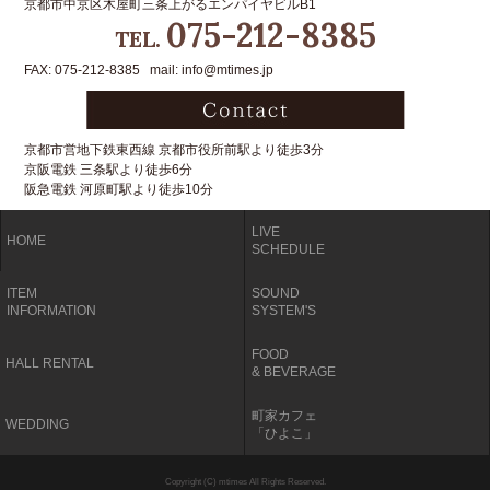
京都市中京区木屋町三条上がるエンパイヤビルB1
075-212-8385
TEL.
FAX: 075-212-8385 mail: info@mtimes.jp
京都市営地下鉄東西線 京都市役所前駅より徒歩3分
京阪電鉄 三条駅より徒歩6分
阪急電鉄 河原町駅より徒歩10分
LIVE
HOME
SCHEDULE
ITEM
SOUND
INFORMATION
SYSTEM'S
FOOD
HALL RENTAL
& BEVERAGE
町家カフェ
WEDDING
「ひよこ」
Copyright (C) mtimes All Rights Reserved.