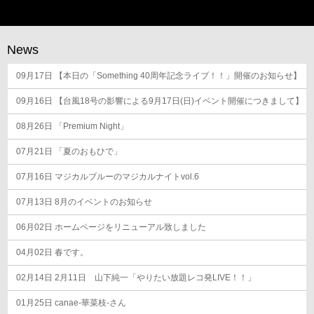
ナ
ビ
ゲ
News
ー
09月17日
シ
【本日の「Something 40周年記念ライブ！！」開催のお知らせ】
ョ
09月16日
【台風18号の影響による9月17日(日)イベント開催につきまして】
ン
08月26日
「Premium Night」
07月21日
「夏のおもひで」
07月16日
マジカルブルーのマジカルナイトvol.6
07月13日
8月のイベントのお知らせ
06月02日
ホームページをリニューアル致しました
04月02日
春です。
02月14日
2月11日 山下純一「やりたい放題レコ発LIVE！！」
01月25日
canae-華菜枝-さん