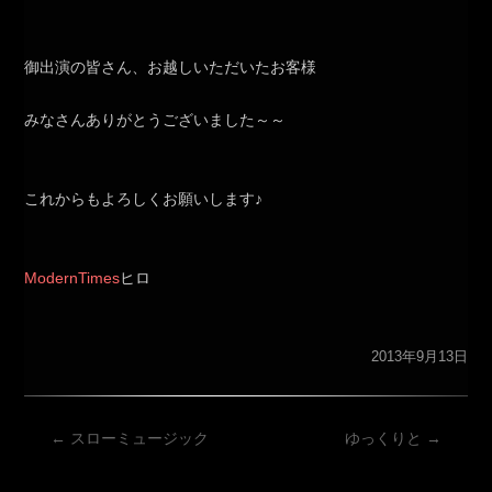
御出演の皆さん、お越しいただいたお客様
みなさんありがとうございました～～
これからもよろしくお願いします♪
ModernTimes
ヒロ
2013年9月13日
投
←
スローミュージック
ゆっくりと
→
稿