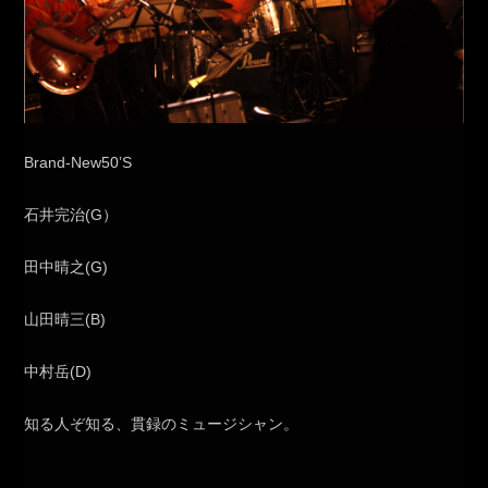
Brand-New50’S
石井完治(G）
田中晴之(G)
山田晴三(B)
中村岳(D)
知る人ぞ知る、貫録のミュージシャン。