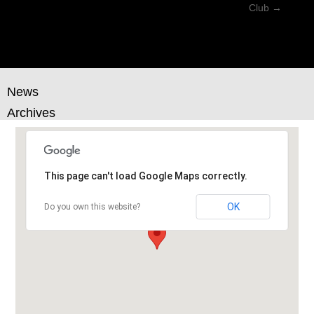
ナ
Club
→
ビ
ゲ
ー
シ
News
ョ
Archives
ン
This page can't load Google Maps correctly.
OK
Do you own this website?