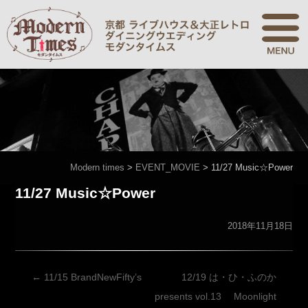
Modern times
>
EVENT_MOVIE
>
11/27 Music☆Power
11/27 Music☆Power
2018年11月18日
投
←
11/15 BrandNewFifty’s
12/19 は・ひ・ふのか
稿
presents vol.13 Moonlight