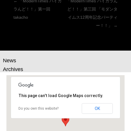
投
←
「ModernTimes ハイカ
「ModernTimes ハイカラん
稿
ラんど！！」第一回
ど！！」第三回 「モダンタ
ナ
takacho
イムス12周年記念パーティ
ビ
ー！！」
→
ゲ
ー
シ
ョ
News
ン
Archives
This page can't load Google Maps correctly.
OK
Do you own this website?