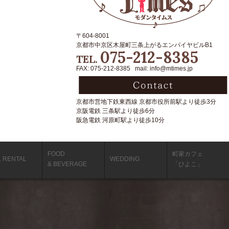
〒604-8001
京都市中京区木屋町三条上がるエンパイヤビルB1
075-212-8385
TEL.
FAX: 075-212-8385 mail: info@mtimes.jp
京都市営地下鉄東西線 京都市役所前駅より徒歩3分
京阪電鉄 三条駅より徒歩6分
阪急電鉄 河原町駅より徒歩10分
FOOD
町家カフェ
L RENTAL
WEDDING
& BEVERAGE
「ひよこ」