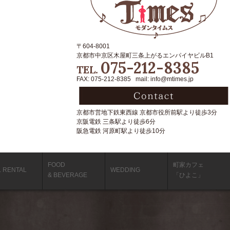
〒604-8001
京都市中京区木屋町三条上がるエンパイヤビルB1
075-212-8385
TEL.
FAX: 075-212-8385 mail: info@mtimes.jp
京都市営地下鉄東西線 京都市役所前駅より徒歩3分
京阪電鉄 三条駅より徒歩6分
阪急電鉄 河原町駅より徒歩10分
FOOD
町家カフェ
L RENTAL
WEDDING
& BEVERAGE
「ひよこ」