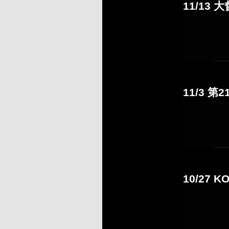
11/13
11/3 
10/27