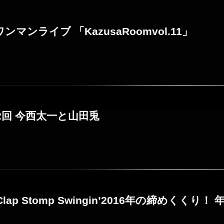
ワンマンライブ 「KazusaRoomvol.11」
第22回 今西太一と山田兎
 「Clap Stomp Swingin’2016年の締めく