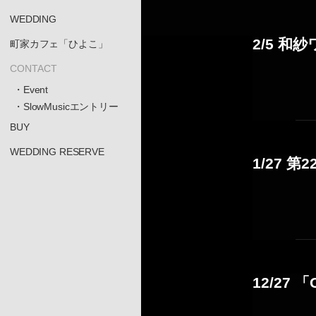
WEDDING
2/5 和紗
町家カフェ「ひよこ」
CONTACT
・Event
・SlowMusicエントリー
BUY
WEDDING RESERVE
1/27 
12/27