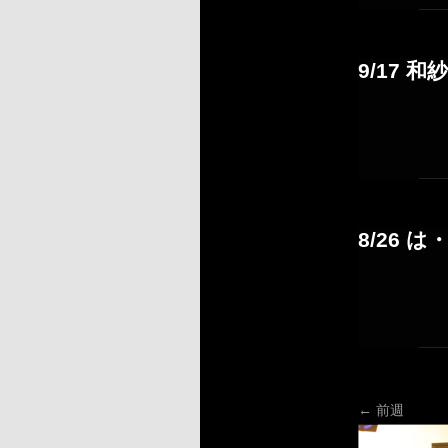
9/17 和
8/26 
←
前週